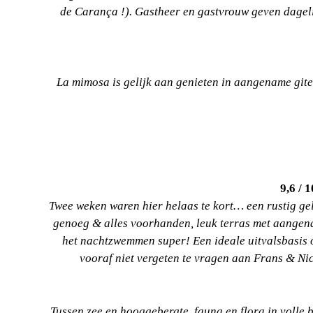
de Carança !). Gastheer en gastvrouw geven dageli
La mimosa is gelijk aan genieten in aangename gite
9,6 / 
Twee weken waren hier helaas te kort… een rustig gele
genoeg & alles voorhanden, leuk terras met aangena
het nachtzwemmen super! Een ideale uitvalsbasis om
vooraf niet vergeten te vragen aan Frans & Ni
Tussen zee en hooggebergte, fauna en flora in volle 