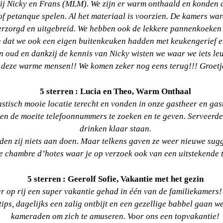
bij Nicky en Frans (MLM). We zijn er warm onthaald en konden 
 petanque spelen. Al het materiaal is voorzien. De kamers war
 verzorgd en uitgebreid. We hebben ook de lekkere pannenkoeken
n dat we ook een eigen buitenkeuken hadden met keukengerief e
 en oud en dankzij de kennis van Nicky wisten we waar we iets l
 deze warme mensen!! We komen zeker nog eens terug!!! Groetj
5 sterren : Lucia en Theo, Warm Onthaal
tisch mooie locatie terecht en vonden in onze gastheer en gas
 de moeite telefoonnummers te zoeken en te geven. Serveerden 
drinken klaar staan.
en zij niets aan doen. Maar telkens gaven ze weer nieuwe sugg
e chambre d’hotes waar je op verzoek ook van een uitstekende t
5 sterren : Geerolf Sofie, Vakantie met het gezin
r op rij een super vakantie gehad in één van de familiekamers! 
ps, dagelijks een zalig ontbijt en een gezellige babbel gaan we
kameraden om zich te amuseren. Voor ons een topvakantie!