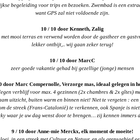
jkse begeleiding voor trips en bezoeken. Zwembad is een extraa
want GPS zal niet voldoende zijn.
10 / 10 door
Kenneth, Zalig
 met mooi terras en verwend worden door de gastheer en gastvro
lekker ontbijt,.. wij gaan zeker terug!
10 / 10 door MarcC
zeer goede vakantie gehad bij gezellige (jonge) mensen
10 door Marc Compernolle, Verzorge mas, ideaal gelegen in h
gen verblijf voor max. 4 gezinnen (2x chambres & 2x gîtes) met a
am uitzicht, buiten warm en binnen niet! Niet te vergeten : 
 de streek (Frans-Catalonië) te verkennen, ook Spanje is niet 
cky waar je uw dag wenst door te brengen… zij kennen immers de
9 / 10 door Anne-mie Merckx, elk moment de moeite!
bloei, in een streek met Cultuur en Natuur, en als grensgebied 