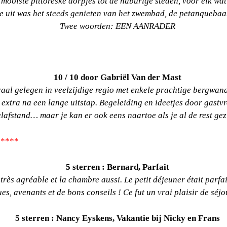
 mooiste pittoreske dorpjes tot de naburige steden, voor elk wat 
e uit was het steeds genieten van het zwembad, de petanquebaa
Twee woorden: EEN AANRADER
10 / 10 door Gabriël Van der Mast
raal gelegen in veelzijdige regio met enkele prachtige bergwand
tra na een lange uitstap. Begeleiding en ideetjes door gastvr
afstand… maar je kan er ook eens naartoe als je al de rest gez
*****
5 sterren : Bernard, Parfait
rès agréable et la chambre aussi. Le petit déjeuner était parfait,
s, avenants et de bons conseils ! Ce fut un vrai plaisir de séjo
5 sterren :
Nancy Eyskens, Vakantie bij Nicky en Frans