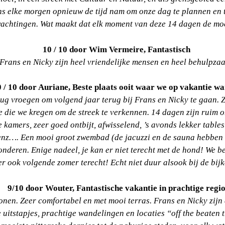
ns elke morgen opnieuw de tijd nam om onze dag te plannen en 
achtingen. Wat maakt dat elk moment van deze 14 dagen de moe
10 / 10 door Wim Vermeire, Fantastisch
Frans en Nicky zijn heel vriendelijke mensen en heel behulpza
 / 10 door Auriane, Beste plaats ooit waar we op vakantie w
erug vroegen om volgend jaar terug bij Frans en Nicky te gaan.
 die we kregen om de streek te verkennen. 14 dagen zijn ruim onv
kamers, zeer goed ontbijt, afwisselend, ’s avonds lekker tables
enz…. Een mooi groot zwembad (de jacuzzi en de sauna hebben 
eren. Enige nadeel, je kan er niet terecht met de hond! We be
r ook volgende zomer terecht! Echt niet duur alsook bij de bij
9/10 door Wouter, Fantastische vakantie in prachtige regi
onen. Zeer comfortabel en met mooi terras. Frans en Nicky zijn 
 uitstapjes, prachtige wandelingen en locaties “off the beaten t