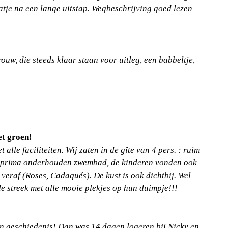
tje na een lange uitstap. Wegbeschrijving goed lezen
uw, die steeds klaar staan voor uitleg, een babbeltje,
et groen!
lle faciliteiten. Wij zaten in de gîte van 4 pers. : ruim
een prima onderhouden zwembad, de kinderen vonden ook
veraf (Roses, Cadaqués). De kust is ook dichtbij. Wel
 streek met alle mooie plekjes op hun duimpje!!!
een geschiedenis! Dan was 14 dagen logeren bij Nicky en