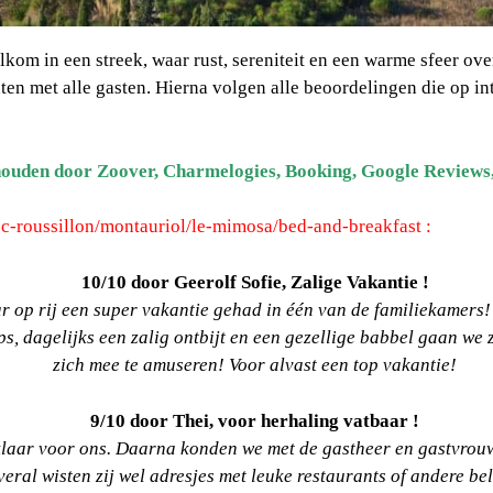
kom in een streek, waar rust, sereniteit en een warme sfeer ov
en met alle gasten. Hierna volgen alle beoordelingen die op 
houden door Zoover, Charmelogies, Booking, Google Reviews,
oc-roussillon/montauriol/le-mimosa/bed-and-breakfast :
10/10 door Geerolf Sofie, Zalige Vakantie !
r op rij een super vakantie gehad in één van de familiekamers! 
s, dagelijks een zalig ontbijt en een gezellige babbel gaan we
zich mee te amuseren! Voor alvast een top vakantie!
9/10 door Thei, v
oor herhaling vatbaar !
klaar voor ons. Daarna konden we met de gastheer en gastvrouw
eral wisten zij wel adresjes met leuke restaurants of andere be