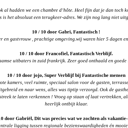
al hadden we een chambre d’hôte. Heel fijn dat je dan toch koo
 is het absoluut een terugkeer-adres. We zijn nog lang niet uit
10 / 10 door Gabri, Fantastisch !
 en gastvrouw , prachtige omgeving.wij waren hier 5 dagen en 
10 / 10 door Francofiel, Fantastisch Verblijf.
laamse uitbaters in zuid frankrijk. Zeer goed onthaald en goede
10 / 10 door jojo, Super Verblijf bij Fantastische mensen
e kamers, veel ruimte, speciaal salon voor de gasten, terrass
itgebreid en naar wens, alles was tiptip verzorgd. Ook de gasth
reek te laten verkennen ! Vroeg op staan of laat vertrekken, al
heerlijk ontbijt klaar.
 10 door Gabriël, Dit was precies wat we zochten als vakantie-
entrale ligging tussen regionale bezienswaardigheden én mooie