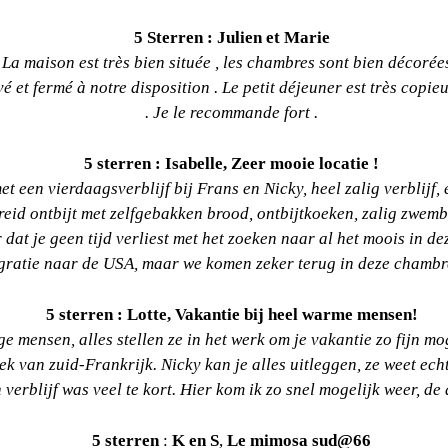
5 Sterren : Julien et Marie
. La maison est très bien située , les chambres sont bien décorées
é et fermé à notre disposition . Le petit déjeuner est très copieux
. Je le recommande fort .
5 sterren : Isabelle,
Zeer mooie locatie !
 een vierdaagsverblijf bij Frans en Nicky, heel zalig verblijf, e
breid ontbijt met zelfgebakken brood, ontbijtkoeken, zalig zwem
 dat je geen tijd verliest met het zoeken naar al het moois in dez
migratie naar de USA, maar we komen zeker terug in deze chambr
5 sterren : Lotte,
Vakantie bij heel warme mensen!
e mensen, alles stellen ze in het werk om je vakantie zo fijn m
van zuid-Frankrijk. Nicky kan je alles uitleggen, ze weet echt
n verblijf was veel te kort. Hier kom ik zo snel mogelijk weer, de
5 sterren
:
K en S
,
Le mimosa sud@66