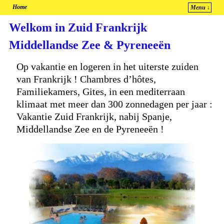
Home
Menu ↓
Spring naar de primaire inhoud
Spring naar de secundaire inhoud
Welkom in Zuid Frankrijk
Middellandse Zee & Pyreneeën
Op vakantie en logeren in het uiterste zuiden
van Frankrijk ! Chambres d’hôtes,
Familiekamers, Gites, in een mediterraan
klimaat met meer dan 300 zonnedagen per jaar :
Vakantie Zuid Frankrijk, nabij Spanje,
Middellandse Zee en de Pyreneeën !