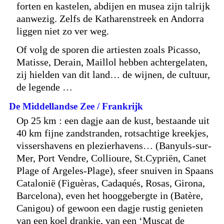
forten en kastelen, abdijen en musea zijn talrijk
aanwezig. Zelfs de Katharenstreek en Andorra
liggen niet zo ver weg.
Of volg de sporen die artiesten zoals Picasso,
Matisse, Derain, Maillol hebben achtergelaten,
zij hielden van dit land… de wijnen, de cultuur,
de legende …
De Middellandse Zee / Frankrijk
Op 25 km : een dagje aan de kust, bestaande uit
40 km fijne zandstranden, rotsachtige kreekjes,
vissershavens en plezierhavens… (Banyuls-sur-
Mer, Port Vendre, Collioure, St.Cypriën, Canet
Plage of Argeles-Plage), sfeer snuiven in Spaans
Catalonië (Figuèras, Cadaqués, Rosas, Girona,
Barcelona), even het hooggebergte in (Batère,
Canigou) of gewoon een dagje rustig genieten
van een koel drankje, van een ‘Muscat de