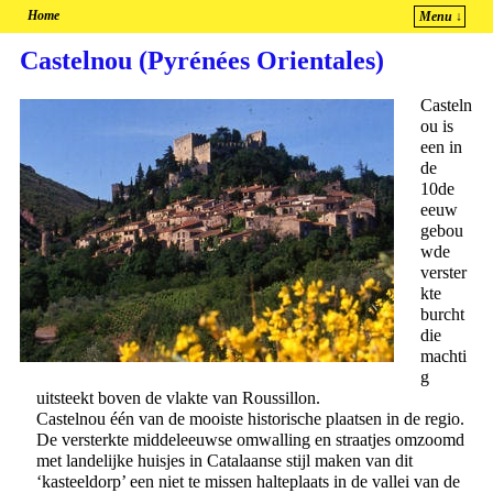
Home
Menu ↓
Spring naar de primaire inhoud
Spring naar de secundaire inhoud
Castelnou (Pyrénées Orientales)
Casteln
ou is
een in
de
10de
eeuw
gebou
wde
verster
kte
burcht
die
machti
g
uitsteekt boven de vlakte van Roussillon.
Castelnou één van de mooiste historische plaatsen in de regio.
De versterkte middeleeuwse omwalling en straatjes omzoomd
met landelijke huisjes in Catalaanse stijl maken van dit
‘kasteeldorp’ een niet te missen halteplaats in de vallei van de