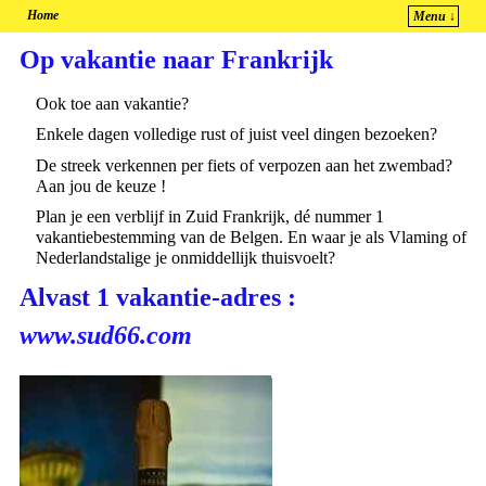
Home
Menu ↓
Spring naar de primaire inhoud
Spring naar de secundaire inhoud
Op vakantie naar Frankrijk
Ook toe aan vakantie?
Enkele dagen volledige rust of juist veel dingen bezoeken?
De streek verkennen per fiets of verpozen aan het zwembad?
Aan jou de keuze !
Plan je een verblijf in Zuid Frankrijk, dé nummer 1
vakantiebestemming van de Belgen. En waar je als Vlaming of
Nederlandstalige je onmiddellijk thuisvoelt?
Alvast 1 vakantie-adres :
www.sud66.com