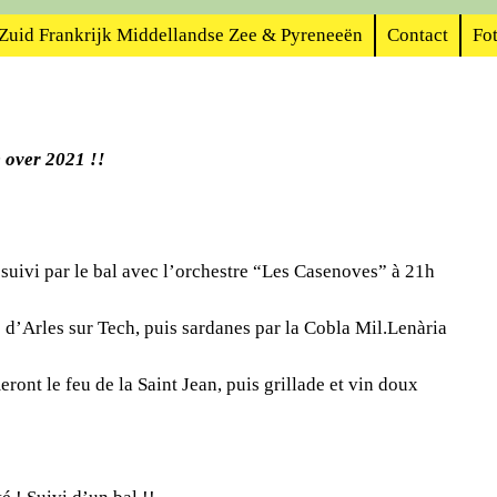
Zuid Frankrijk Middellandse Zee & Pyreneeën
Contact
Fot
 over 2021 !!
, suivi par le bal avec l’orchestre “Les Casenoves” à 21h
 d’Arles sur Tech, puis sardanes par la Cobla Mil.Lenària
ront le feu de la Saint Jean, puis grillade et vin doux