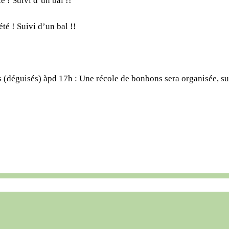
é ! Suivi d’un bal !!
été ! Suivi d’un bal !!
s (déguisés) àpd 17h : Une récole de bonbons sera organisée, su