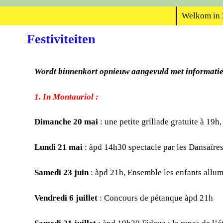
Spring naar de primaire inhoud
Spring naar de secundaire inhoud
Welkom in 
Festiviteiten
Wordt binnenkort opnieuw aangevuld met informatie
1. In Montauriol :
Dimanche 20 mai
: une petite grillade gratuite à 19h
Lundi 21 mai
: àpd 14h30 spectacle par les Dansaïres
Samedi 23 juin
: àpd 21h, Ensemble les enfants allume
Vendredi 6 juillet
: Concours de pétanque àpd 21h