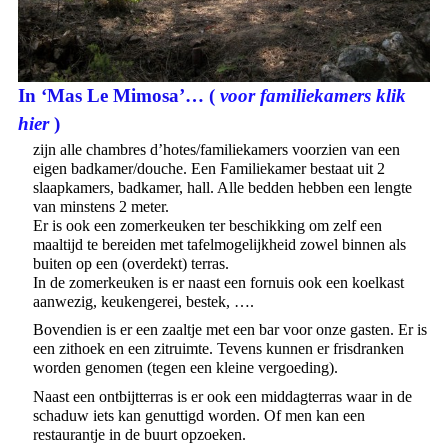
In ‘Mas Le Mimosa’… (
voor familiekamers klik
hier
)
zijn alle chambres d’hotes/familiekamers voorzien van een
eigen badkamer/douche. Een Familiekamer bestaat uit 2
slaapkamers, badkamer, hall. Alle bedden hebben een lengte
van minstens 2 meter.
Er is ook een zomerkeuken ter beschikking om zelf een
maaltijd te bereiden met tafelmogelijkheid zowel binnen als
buiten op een (overdekt) terras.
In de zomerkeuken is er naast een fornuis ook een koelkast
aanwezig, keukengerei, bestek, ….
Bovendien is er een zaaltje met een bar voor onze gasten. Er is
een zithoek en een zitruimte. Tevens kunnen er frisdranken
worden genomen (tegen een kleine vergoeding).
Naast een ontbijtterras is er ook een middagterras waar in de
schaduw iets kan genuttigd worden. Of men kan een
restaurantje in de buurt opzoeken.