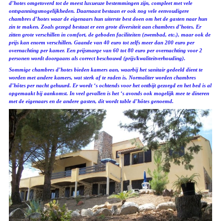
d’hotes omgetoverd tot de meest luxueuze bestemmingen zijn, compleet met vele
ontspanningsmogelijkheden. Daarnaast bestaan er ook nog vele eenvoudigere
chambres d’hotes waar de eigenaars hun uiterste best doen om het de gasten naar hun
zin te maken. Zoals gezegd bestaat er een grote diversiteit aan chambres d’hotes. Er
zitten grote verschillen in comfort, de geboden faciliteiten (zwembad, etc.), maar ook de
prijs kan enorm verschillen. Gaande van 40 euro tot zelfs meer dan 200 euro per
overnachting per kamer. Een prijsmarge van 60 tot 80 euro per overnachting voor 2
personen wordt doorgaans als correct beschouwd (prijs/kwaliteitverhouding).
Sommige chambres d’hotes bieden kamers aan, waarbij het sanitair gedeeld dient te
worden met andere kamers, wat sterk af te raden is. Normaliter worden chambres
d’hôtes per nacht gehuurd. Er wordt ‘s ochtends voor het ontbijt gezorgd en het bed is al
opgemaakt bij aankomst. In veel gevallen is het ‘s avonds ook mogelijk mee te dineren
met de eigenaars en de andere gasten, dit wordt table d’hôtes genoemd.