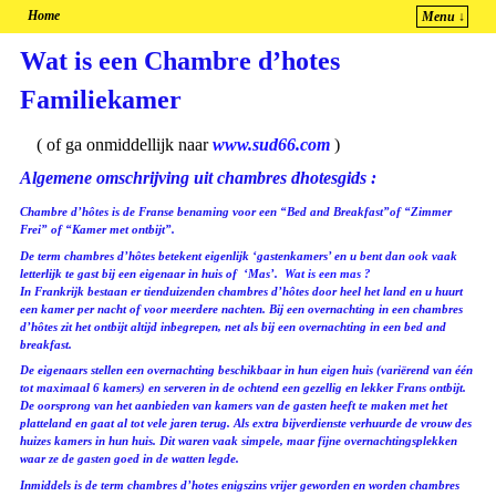
Home
Menu ↓
Spring naar de primaire inhoud
Spring naar de secundaire inhoud
Wat is een Chambre d’hotes
Familiekamer
( of ga onmiddellijk naar
www.sud66.com
)
Algemene omschrijving uit chambres dhotesgids :
Chambre d’hôtes is de Franse benaming voor een “Bed and Breakfast”of “Zimmer
Frei” of “Kamer met ontbijt”.
De term chambres d’hôtes betekent eigenlijk ‘gastenkamers’ en u bent dan ook vaak
letterlijk te gast bij een eigenaar in huis of ‘Mas’.
Wat is een mas ?
In Frankrijk bestaan er tienduizenden chambres d’hôtes door heel het land en u huurt
een kamer per nacht of voor meerdere nachten. Bij een overnachting in een chambres
d’hôtes zit het ontbijt altijd inbegrepen, net als bij een overnachting in een bed and
breakfast.
De eigenaars stellen een overnachting beschikbaar in hun eigen huis (variërend van één
tot maximaal 6 kamers) en serveren in de ochtend een gezellig en lekker Frans ontbijt.
De oorsprong van het aanbieden van kamers van de gasten heeft te maken met het
platteland en gaat al tot vele jaren terug. Als extra bijverdienste verhuurde de vrouw des
huizes kamers in hun huis. Dit waren vaak simpele, maar fijne overnachtingsplekken
waar ze de gasten goed in de watten legde.
Inmiddels is de term chambres d’hotes enigszins vrijer geworden en worden chambres